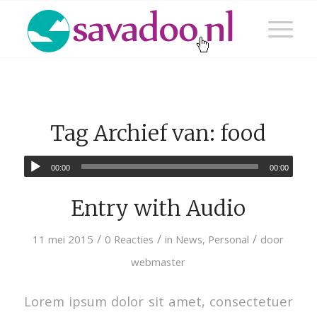
Tag Archief van:
food
00:00
00:00
Entry with Audio
/
/
/
11 mei 2015
0 Reacties
in
News
,
Personal
door
webmaster
Lorem ipsum dolor sit amet, consectetuer